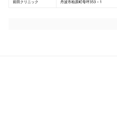
前田クリニック
丹波市柏原町母坪353 – 1