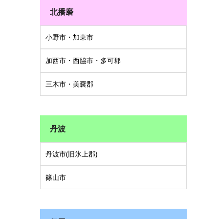
北播磨
小野市・加東市
加西市・西脇市・多可郡
三木市・美嚢郡
丹波
丹波市(旧氷上郡)
篠山市