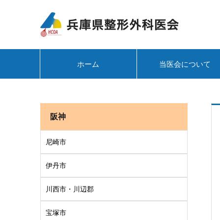
ホーム
当医会について
阪神
尼崎市
伊丹市
川西市・川辺郡
宝塚市