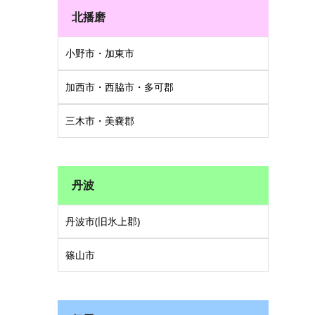
北播磨
小野市・加東市
加西市・西脇市・多可郡
三木市・美嚢郡
丹波
丹波市(旧氷上郡)
篠山市