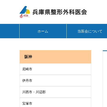
ホーム
当医会について
阪神
尼崎市
伊丹市
川西市・川辺郡
宝塚市