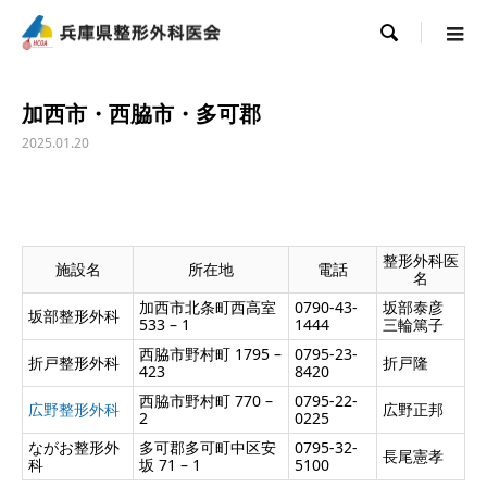

加西市・西脇市・多可郡
2025.01.20
整形外科医
施設名
所在地
電話
名
加西市北条町西高室
0790-43-
坂部泰彦
坂部整形外科
533 – 1
1444
三輪篤子
西脇市野村町 1795 –
0795-23-
折戸整形外科
折戸隆
423
8420
西脇市野村町 770 –
0795-22-
広野整形外科
広野正邦
2
0225
ながお整形外
多可郡多可町中区安
0795-32-
長尾憲孝
科
坂 71 – 1
5100